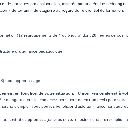
s et de pratiques professionnelles, assurée par une équipe pédagogiq
on « de terrain » du stagiaire au regard du référentiel de formation.
formation (17 regroupements
de 4 ou 5 jours) dont 28 heures de posit
ructure d’alternance pédagogique.
:
26) hors apprentissage
ncement en fonction de votre situation, l’Union Régionale est à 
é·e ou agent·e public, contactez-nous pour obtenir un devis pour votr
cherche d’emploi, vous pouvez bénéficier d’aide au financement auprès
le au contrat d’apprentissage, vous devez effectuer une préinscription 